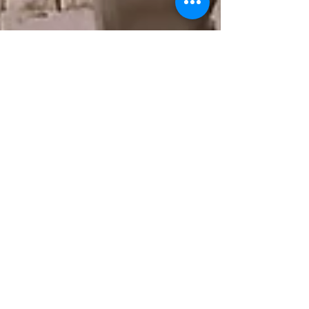
5 may 2022
3 min de lectura
“Amando lo que
tenemos”: la
construcción de una
Universidad Campesina
en Miranda (Cauca)
Jessica García Desde 2016 está en proceso