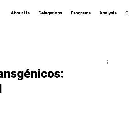
About Us
Delegations
Programs
Analysis
G
ansgénicos:
l