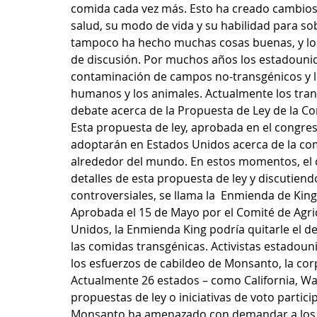
comida cada vez más. Esto ha creado cambios 
salud, su modo de vida y su habilidad para s
tampoco ha hecho muchas cosas buenas, y los
de discusión. Por muchos años los estadounid
contaminación de campos no-transgénicos y los
humanos y los animales. Actualmente los tra
debate acerca de la Propuesta de Ley de la Co
Esta propuesta de ley, aprobada en el congreso
adoptarán en Estados Unidos acerca de la comi
alrededor del mundo. En estos momentos, el 
detalles de esta propuesta de ley y discutien
controversiales, se llama la  Enmienda de King.
Aprobada el 15 de Mayo por el Comité de Agri
Unidos, la Enmienda King podría quitarle el de
las comidas transgénicas. Activistas estadoun
los esfuerzos de cabildeo de Monsanto, la cor
Actualmente 26 estados – como California, Wa
propuestas de ley o iniciativas de voto partici
Monsanto ha amenazado con demandar a los es