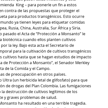
mienda  King – para ponerle un fin a estos 
n contra de las propuestas que proteger el 
ueta para productos transgénicos. Esto ocurre 
 mundo ya tienen leyes para etiquetar comidas 
a, Rusia, China, Australia, Sur África y Siria.
o pasado el Acta de “Protección a Monsanto” le 
a biotécnica cuando ellos planten cultivos 
r la ley. Bajo esta acta el Secretario de 
poral para la cultivación de cultivos transgénicos 
os cultivos hasta que se hagan estudios de impacto 
ta de Protección a Monsanto”, el Senador Merkley 
sta de la Comida y el Campo.
as de preocupación en otros países.
tra (un herbicida letal de glifosfato) para que 
ión de drogas del Plan Colombia. Las fumigaciones 
 destrucción de cultivos legítimos de los 
e y graves problemas de salud.
 Monsanto ha resultado en una terrible tragedia. 