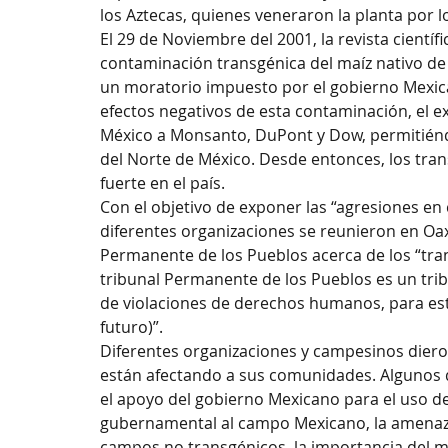
los Aztecas, quienes veneraron la planta por 
El 29 de Noviembre del 2001, la revista científ
contaminación transgénica del maíz nativo de 
un moratorio impuesto por el gobierno Mexican
efectos negativos de esta contaminación, el ex
México a Monsanto, DuPont y Dow, permitiéndo
del Norte de México. Desde entonces, los tra
fuerte en el país.
Con el objetivo de exponer las “agresiones en c
diferentes organizaciones se reunieron en Oax
Permanente de los Pueblos acerca de los “tran
tribunal Permanente de los Pueblos es un trib
de violaciones de derechos humanos, para est
futuro)”.
Diferentes organizaciones y campesinos diero
están afectando a sus comunidades. Algunos d
el apoyo del gobierno Mexicano para el uso de 
gubernamental al campo Mexicano, la amenaza 
campos no transgénicos, la importancia del maí