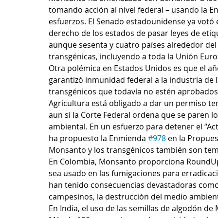
tomando acción al nivel federal – usando la En
esfuerzos. El Senado estadounidense ya votó e
derecho de los estados de pasar leyes de etiq
aunque sesenta y cuatro países alrededor del
transgénicas, incluyendo a toda la Unión Europe
Otra polémica en Estados Unidos es que el añ
garantizó inmunidad federal a la industria de l
transgénicos que todavía no estén aprobados po
Agricultura está obligado a dar un permiso tem
aun si la Corte Federal ordena que se paren l
ambiental. En un esfuerzo para detener el “Ac
ha propuesto la Enmienda 
#978
 en la Propue
Monsanto y los transgénicos también son tem
En Colombia, Monsanto proporciona RoundUp Ul
sea usado en las fumigaciones para erradicac
han tenido consecuencias devastadoras como la
campesinos, la destrucción del medio ambient
En India, el uso de las semillas de algodón de