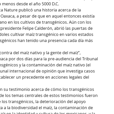
lo menos desde el año 5000 D.C.
ica Nature publicó una historia acerca de la 
Oaxaca, a pesar de que en aquel entonces existía 
o en los cultivos de transgénicos. Aún con los 
presidente Felipe Calderón, abrió las puertas de 
les cultivar maíz transgénico en varios estados 
nsgénicos han tenido una presencia cada día más 
ontra del maíz nativo y la gente del maíz”, 
aca por dos días para la pre-audiencia del Tribunal 
sgénicos y la contaminación del maíz nativo (el 
unal internacional de opinión que investiga casos 
ablecer un precedente en acciones legales del 
n su testimonio acerca de cómo los transgénicos 
e los temas centrales de estos testimonios fueron 
los transgénicos, la deterioración del apoyo 
a la biodiversidad el maíz, la contaminación de 
z en la identidad y cultura de los mexicanos, y la 