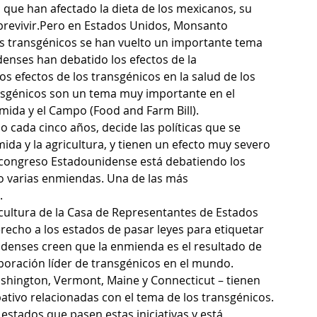
que han afectado la dieta de los mexicanos, su 
obrevivir.Pero en Estados Unidos, Monsanto 
 transgénicos se han vuelto un importante tema 
enses han debatido los efectos de la 
 efectos de los transgénicos en la salud de los 
nsgénicos son un tema muy importante en el 
mida y el Campo (Food and Farm Bill).
 cada cinco años, decide las políticas que se 
da y la agricultura, y tienen un efecto muy severo 
congreso Estadounidense está debatiendo los 
do varias enmiendas. Una de las más 
  
cultura de la Casa de Representantes de Estados 
recho a los estados de pasar leyes para etiquetar 
idenses creen que la enmienda es el resultado de 
poración líder de transgénicos en el mundo.
shington, Vermont, Maine y Connecticut – tienen 
pativo relacionadas con el tema de los transgénicos. 
tados que pasen estas iniciativas y está 