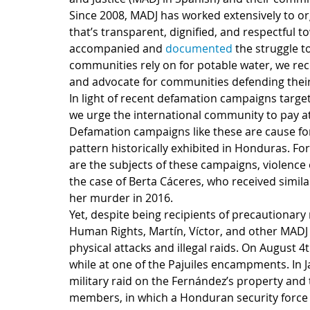
Since 2008, MADJ has worked extensively to or
that’s transparent, dignified, and respectful
accompanied and 
documented
 the struggle t
communities rely on for potable water, we re
and advocate for communities defending their
In light of recent defamation campaigns target
we urge the international community to pay att
Defamation campaigns like these are cause fo
pattern historically exhibited in Honduras. F
are the subjects of these campaigns, violence 
the case of Berta Cáceres, who received simil
her murder in 2016.
Yet, despite being recipients of precautiona
Human Rights, Martín, Víctor, and other MADJ
physical attacks and illegal raids. On August 4t
while at one of the Pajuiles encampments. In Ja
military raid on the Fernández’s property and
members, in which a Honduran security force p