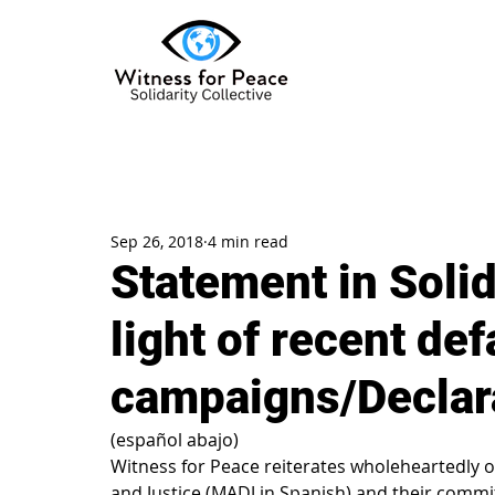
Sep 26, 2018
4 min read
Statement in Soli
light of recent de
campaigns/Declara
(español abajo)
Witness for Peace reiterates wholeheartedly o
and Justice (MADJ in Spanish) and their comm