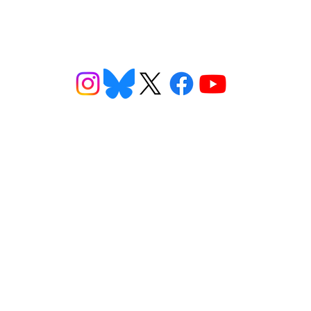
ns
Get Involved
Want to
2026 Speaking Tour
ns
Take Action
eet
Donate
n FAQs