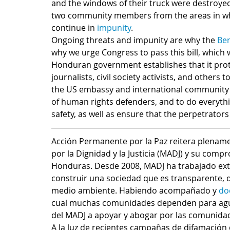
and the windows of their truck were destroyed
two community members from the areas in wh
continue in 
impunity
.
Ongoing threats and impunity are why the 
Ber
why we urge Congress to pass this bill, which 
Honduran government establishes that it prote
journalists, civil society activists, and others
the US embassy and international community t
of human rights defenders, and to do everythi
safety, as well as ensure that the perpetrators
Acción Permanente por la Paz reitera plename
por la Dignidad y la Justicia (MADJ) y su co
Honduras. Desde 2008, MADJ ha trabajado ex
construir una sociedad que es transparente, 
medio ambiente. Habiendo acompañado y 
do
cual muchas comunidades dependen para agua
del MADJ a apoyar y abogar por las comunida
A la luz de recientes campañas de difamación 