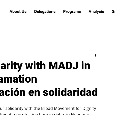
About Us
Delegations
Programs
Analysis
G
darity with MADJ in
famation
ción en solidaridad
ur solidarity with the Broad Movement for Dignity 
itment to protecting human rights in Honduras. 