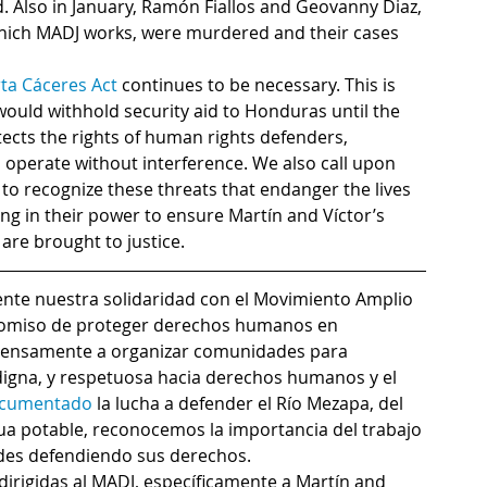
. Also in January, Ramón Fiallos and Geovanny Diaz, 
ich MADJ works, were murdered and their cases 
ta Cáceres Act
 continues to be necessary. This is 
would withhold security aid to Honduras until the 
cts the rights of human rights defenders, 
 to operate without interference. We also call upon 
o recognize these threats that endanger the lives 
ng in their power to ensure Martín and Víctor’s 
 are brought to justice.
nte nuestra solidaridad con el Movimiento Amplio 
mpromiso de proteger derechos humanos en 
tensamente a organizar comunidades para 
digna, y respetuosa hacia derechos humanos y el 
cumentado
 la lucha a defender el Río Mezapa, del 
 potable, reconocemos la importancia del trabajo 
des defendiendo sus derechos.
dirigidas al MADJ, específicamente a Martín and 