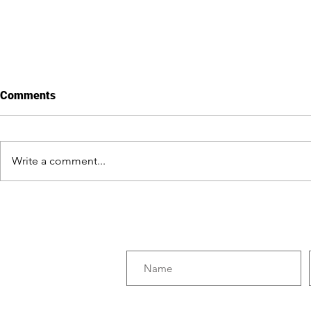
Comments
Last day in Cuba
Write a comment...
Getting to k