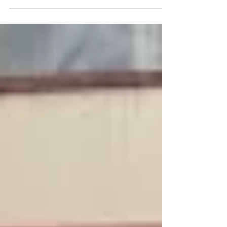
Cancillería después. Casi un año de protesta
de una mujer fre